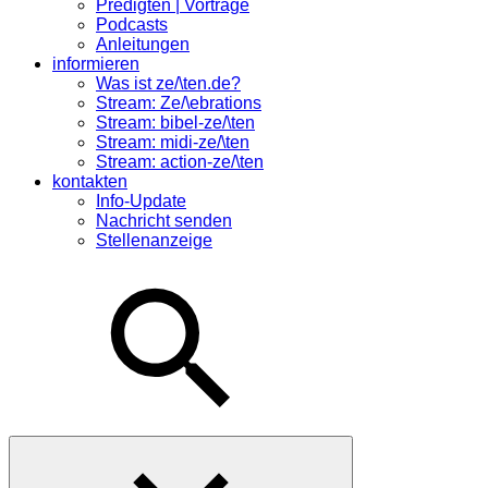
Predigten | Vorträge
Podcasts
Anleitungen
informieren
Was ist ze/\ten.de?
Stream: Ze/\ebrations
Stream: bibel-ze/\ten
Stream: midi-ze/\ten
Stream: action-ze/\ten
kontakten
Info-Update
Nachricht senden
Stellenanzeige