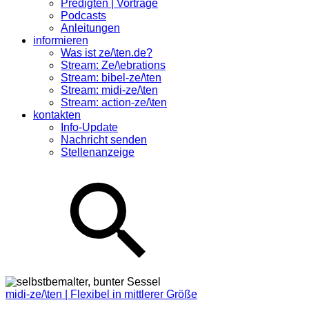
Predigten | Vorträge
Podcasts
Anleitungen
informieren
Was ist ze/\ten.de?
Stream: Ze/\ebrations
Stream: bibel-ze/\ten
Stream: midi-ze/\ten
Stream: action-ze/\ten
kontakten
Info-Update
Nachricht senden
Stellenanzeige
midi-ze/\ten | Flexibel in mittlerer Größe