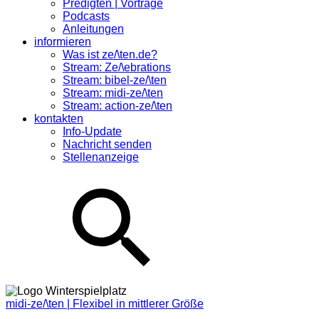
Predigten | Vorträge
Podcasts
Anleitungen
informieren
Was ist ze/\ten.de?
Stream: Ze/\ebrations
Stream: bibel-ze/\ten
Stream: midi-ze/\ten
Stream: action-ze/\ten
kontakten
Info-Update
Nachricht senden
Stellenanzeige
midi-ze/\ten | Flexibel in mittlerer Größe