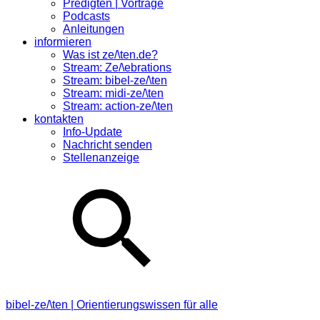
Predigten | Vorträge
Podcasts
Anleitungen
informieren
Was ist ze/\ten.de?
Stream: Ze/\ebrations
Stream: bibel-ze/\ten
Stream: midi-ze/\ten
Stream: action-ze/\ten
kontakten
Info-Update
Nachricht senden
Stellenanzeige
bibel-ze/\ten | Orientierungswissen für alle