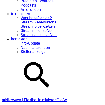
Predigten | Vorträge
Podcasts
Anleitungen
informieren
Was ist ze/\ten.de?
Stream: Ze/\ebrations
Stream: bibel-ze/\ten
Stream: midi-ze/\ten
Stream: action-ze/\ten
kontakten
Info-Update
Nachricht senden
Stellenanzeige
midi-ze/\ten | Flexibel in mittlerer Größe