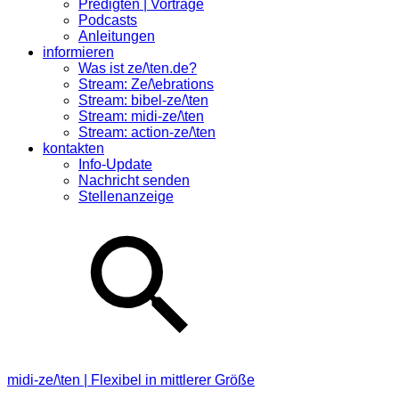
Predigten | Vorträge
Podcasts
Anleitungen
informieren
Was ist ze/\ten.de?
Stream: Ze/\ebrations
Stream: bibel-ze/\ten
Stream: midi-ze/\ten
Stream: action-ze/\ten
kontakten
Info-Update
Nachricht senden
Stellenanzeige
midi-ze/\ten | Flexibel in mittlerer Größe